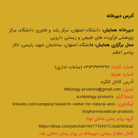
آدرس دبیرخانه
دبیرخانه همایش:
دانشگاه اصفهان، مرکز رشد و فناوری دانشگاه، مرکز
پژوهشے فرآورده های طبیعی و زیستی دارویی
محل برگزاری همایش: دا
نشگاه اصفهان، ساختمان شهید رئیسی، تالار
پیامبر اعظم
شماره ثابت:
۰۳۱۳۷۹۳۲۳۹۷ (ساعات اداری)
شماره همراه:
آدرس کانال کنگره:
ایمیل:
Mbiology.products@gmail.com
اینستاگرام:
ui.mbiology.products
لینکداین:
linkedin.com/company/research-center-for-natural-and-
biopharmaceutical-products
گروه پیام رسان داخلی ایتا:
https://eitaa.com/joinchat/1407713497Ccbd29b12a2
کانال اطلاع رسانی دبیرخانه در پیام رسان داخلی بله: