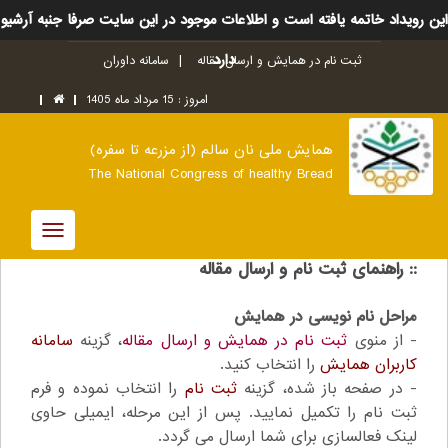
این رویداد خاتمه یافته است و اطلاعات موجود در این سایت صرفا جنبه آرشیو
دارد
ثبت نام در همایش و ارسال مقاله
سامانه داوران
امروز : 15 مرداد ماه 1405
همایش ملی نان سالم (از مزرعه تا سفره)
The National Congress of healthy Bread
Toggle
:: راهنمای ثبت نام و ارسال مقاله
avigation
مراحل نام نویسی
در همایش
- از منوی
ثبت نام در همایش و ارسال مقاله
، گزینه
سامانه
کاربران همایش
را انتخاب کنید.
- در صفحه باز شده، گزینه
ثبت نام
را انتخاب نموده و فرم
ثبت نام را تکمیل نمایید. پس از این مرحله، ایمیلی حاوی
لینک فعالسازی برای شما ارسال می گردد.